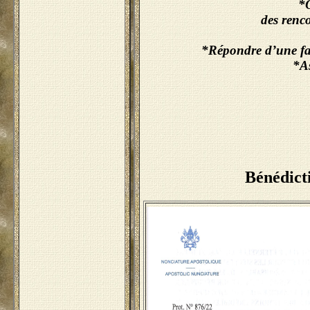
*O
des renco
*Répondre d’une faç
*A
Bénédict